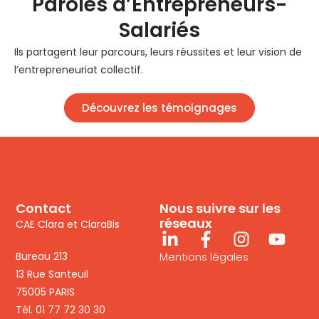
Paroles d’Entrepreneurs-
Salariés
Ils partagent leur parcours, leurs réussites et leur vision de
l’entrepreneuriat collectif.
Découvrez les témoignages
Contact
Nous suivre sur les
réseaux
CAE Clara et ClaraBis
Bureau 213
Mentions légales
13 Rue Santeuil
75005 PARIS
Tél. 01 77 72 30 30