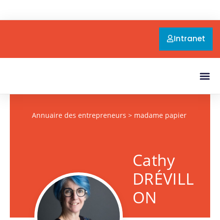
Intranet
Annuaire des entrepreneurs
> madame papier
Cathy
DRÉVILL
ON