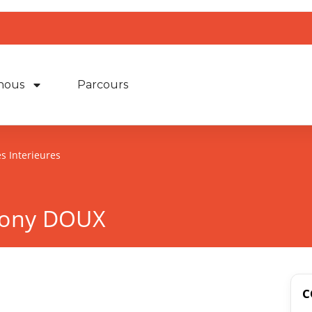
nous
Parcours
 Interieures
ony DOUX
C