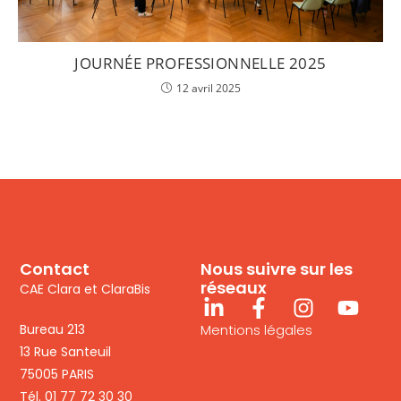
JOURNÉE PROFESSIONNELLE 2025
12 avril 2025
Contact
Nous suivre sur les
réseaux
CAE Clara et ClaraBis
Bureau 213
Mentions légales
13 Rue Santeuil
75005 PARIS
Tél. 01 77 72 30 30